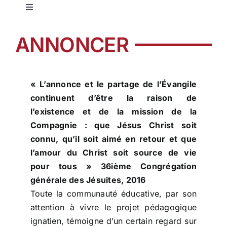
Toggle
Navigation
Education jésuite
ANNONCER
Notre réseau
« L’annonce et le partage de l’Évangile
continuent d’être la raison de
Nos établissements
l’existence et de la mission de la
Compagnie : que Jésus Christ soit
Offres d’emplois
connu, qu’il soit aimé en retour et que
l’amour du Christ soit source de vie
pour tous » 36ième Congrégation
Pastorale
générale des Jésuites, 2016
Toute la communauté éducative, par son
Formation
attention à vivre le projet pédagogique
ignatien, témoigne d’un certain regard sur