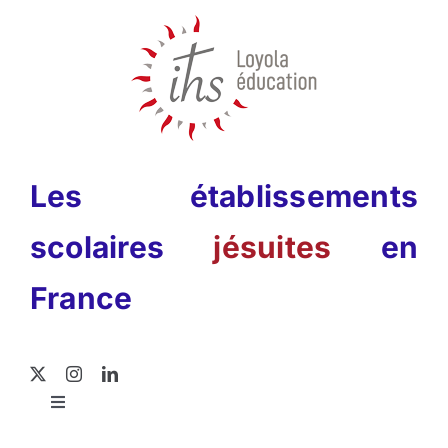
Passer
au
contenu
Les établissements
scolaires
jésuites
en
France
Toggle
Navigation
Rechercher: