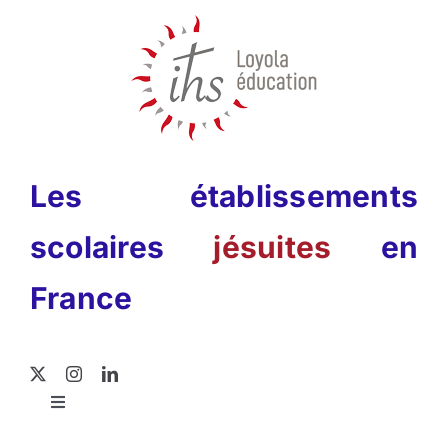
Passer
au
contenu
Les établissements
scolaires
jésuites
en
France
Toggle
Navigation
Rechercher: