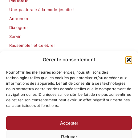
Pastorale
Une pastorale à la mode jésuite !
Annoncer
Dialoguer
Servir
Rassembler et célébrer
Les Semaines jésuites
Gérer le consentement
Pour offrir les meilleures expériences, nous utilisons des
Formation
technologies telles que les cookies pour stocker et/ou accéder aux
Pédagogie ignatienne
informations des appareils. Le fait de consentir à ces technologies
nous permettra de traiter des données telles que le comportement de
Centre d’étude Pédagogique – Ignatien
navigation ou les ID uniques sur ce site. Le fait de ne pas consentir ou
Formation à la pastorale
de retirer son consentement peut avoir un effet négatif sur certaines
caractéristiques et fonctions.
Accepter
Contact
Refuser
Mentions légales