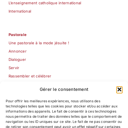
L’enseignement catholique international
International
Pastorale
Une pastorale à la mode jésuite !
Annoncer
Dialoguer
Servir
Rassembler et célébrer
Les Semaines jésuites
Gérer le consentement
Pour offrir les meilleures expériences, nous utilisons des
Formation
technologies telles que les cookies pour stocker et/ou accéder aux
Pédagogie ignatienne
informations des appareils. Le fait de consentir à ces technologies
nous permettra de traiter des données telles que le comportement de
Centre d’étude Pédagogique – Ignatien
navigation ou les ID uniques sur ce site. Le fait de ne pas consentir ou
Formation à la pastorale
de retirer son consentement peut avoir un effet négatif sur certaines