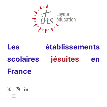
Passer
au
contenu
Les établissements
scolaires
jésuites
en
France
Toggle
Navigation
Rechercher: