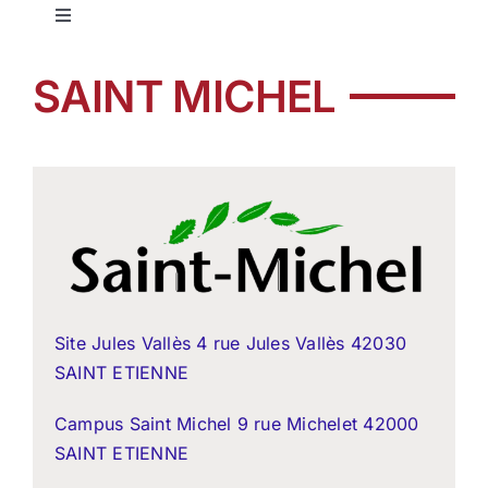
Toggle
Navigation
Education jésuite
SAINT MICHEL
Notre réseau
Nos établissements
Offres d’emplois
Site Jules Vallès 4 rue Jules Vallès 42030
Pastorale
SAINT ETIENNE
Campus Saint Michel 9 rue Michelet 42000
Formation
SAINT ETIENNE