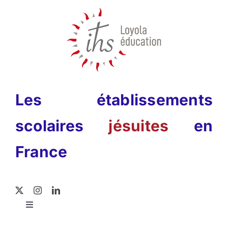
Passer
au
contenu
Les établissements
scolaires
jésuites
en
France
Toggle
Navigation
Rechercher: