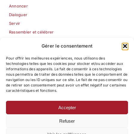
Annoncer
Dialoguer
Servir
Rassembler et célébrer
Les Semaines jésuites
Gérer le consentement
Pour offrir les meilleures expériences, nous utilisons des
Formation
technologies telles que les cookies pour stocker et/ou accéder aux
Pédagogie ignatienne
informations des appareils. Le fait de consentir à ces technologies
nous permettra de traiter des données telles que le comportement de
Centre d’étude Pédagogique – Ignatien
navigation ou les ID uniques sur ce site. Le fait de ne pas consentir ou
de retirer son consentement peut avoir un effet négatif sur certaines
Formation à la pastorale
caractéristiques et fonctions.
Accepter
Contact
Refuser
Mentions légales
Politique de confidentialité