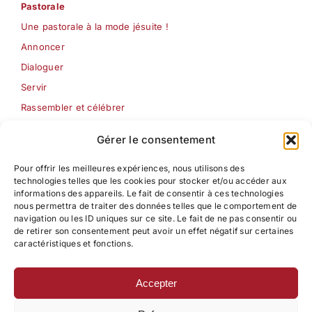
Pastorale
Une pastorale à la mode jésuite !
Annoncer
Dialoguer
Servir
Rassembler et célébrer
Les Semaines jésuites
Gérer le consentement
Pour offrir les meilleures expériences, nous utilisons des
Formation
technologies telles que les cookies pour stocker et/ou accéder aux
Pédagogie ignatienne
informations des appareils. Le fait de consentir à ces technologies
nous permettra de traiter des données telles que le comportement de
Centre d’étude Pédagogique – Ignatien
navigation ou les ID uniques sur ce site. Le fait de ne pas consentir ou
Formation à la pastorale
de retirer son consentement peut avoir un effet négatif sur certaines
caractéristiques et fonctions.
Accepter
Contact