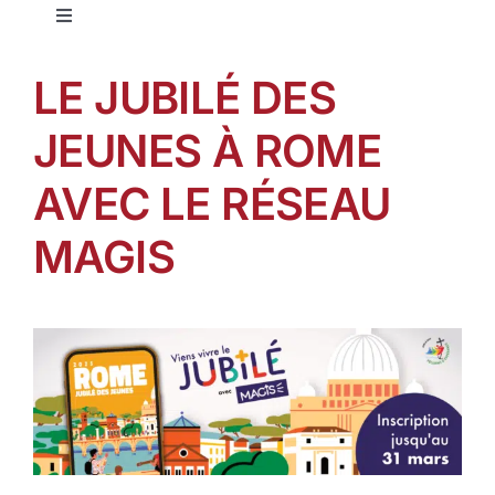
Toggle
Navigation
Education jésuite
LE JUBILÉ DES
JEUNES À ROME
Notre réseau
AVEC LE RÉSEAU
Nos établissements
MAGIS
Offres d’emplois
Pastorale
Formation