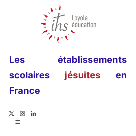
Passer
au
contenu
Les établissements
scolaires
jésuites
en
France
Toggle
Navigation
Rechercher: