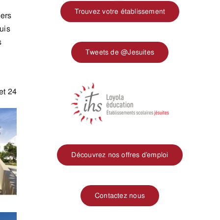
Trouvez votre établissement
iers
uis
s
Tweets de @Jesuites
et 24
Découvrez nos offres d’emploi
Contactez nous