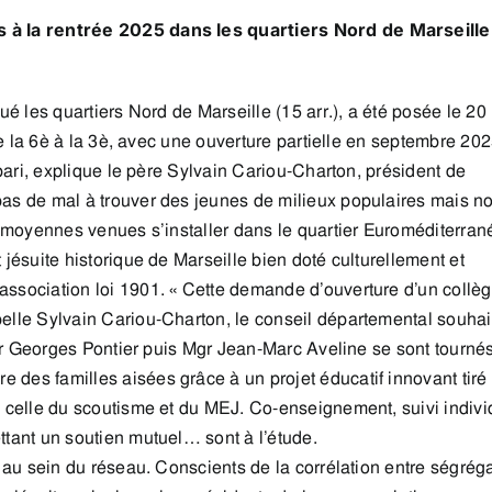
s à la rentrée 2025 dans les quartiers Nord de Marseille
ué les quartiers Nord de Marseille (15 arr.), a été posée le 20
 de la 6è à la 3è, avec une ouverture partielle en septembre 202
n pari, explique le père Sylvain Cariou-Charton, président de
pas de mal à trouver des jeunes de milieux populaires mais no
es moyennes venues s’installer dans le quartier Euroméditerran
 jésuite historique de Marseille bien doté culturellement et
association loi 1901. « Cette demande d’ouverture d’un collè
pelle Sylvain Cariou-Charton, le conseil départemental souhai
 Mgr Georges Pontier puis Mgr Jean-Marc Aveline se sont tourné
 des familles aisées grâce à un projet éducatif innovant tiré
s celle du scoutisme et du MEJ. Co-enseignement, suivi indivi
ttant un soutien mutuel… sont à l’étude.
e au sein du réseau. Conscients de la corrélation entre ségrég