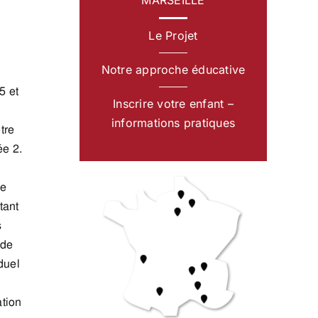
MARSEILLE
Le Projet
Notre approche éducative
5 et
Inscrire votre enfant –
informations pratiques
tre
ée 2.
ge
tant
s
 de
duel
ation