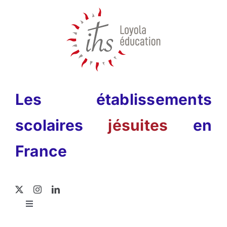
Passer
au
contenu
Les établissements
scolaires
jésuites
en
France
Toggle
Navigation
Rechercher: