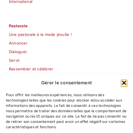
International
Pastorale
Une pastorale à la mode jésuite !
Annoncer
Dialoguer
Servir
Rassembler et célébrer
Les Semaines jésuites
Gérer le consentement
Pour offrir les meilleures expériences, nous utilisons des
Formation
technologies telles que les cookies pour stocker et/ou accéder aux
Pédagogie ignatienne
informations des appareils. Le fait de consentir à ces technologies
nous permettra de traiter des données telles que le comportement de
Centre d’étude Pédagogique – Ignatien
navigation ou les ID uniques sur ce site. Le fait de ne pas consentir ou
de retirer son consentement peut avoir un effet négatif sur certaines
Formation à la pastorale
caractéristiques et fonctions.