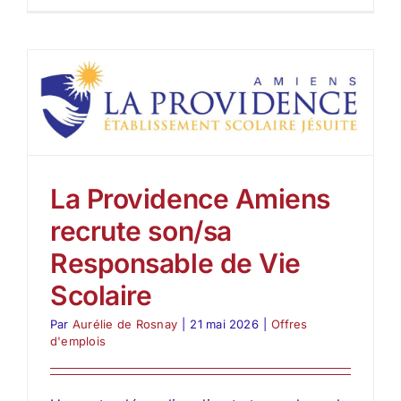
Provide
Amiens
recrute
son/sa
Assistan
de
Directio
La Providence Amiens
recrute son/sa
Responsable de Vie
Scolaire
Par
Aurélie de Rosnay
|
21 mai 2026
|
Offres
d'emplois