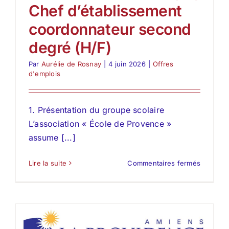
Chef d’établissement
coordonnateur second
degré (H/F)
Par
Aurélie de Rosnay
|
4 juin 2026
|
Offres
d'emplois
1. Présentation du groupe scolaire
L’association « École de Provence »
assume [...]
sur
Lire la suite
Commentaires fermés
L’École
de
Provenc
(Marseill
recrute