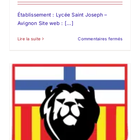
Établissement : Lycée Saint Joseph –
Avignon Site web : [...]
sur
Lire la suite
Commentaires fermés
Adjoint(
en
Pastoral
Scolaire
(APS)
Saint
Joseph
–
Avignon