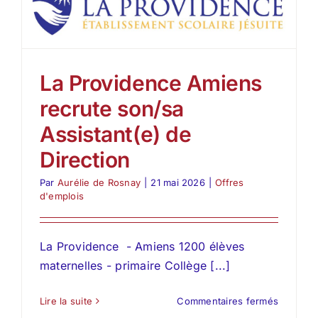
pour
la
rentrée
2026
son
La Providence Amiens
(sa)
Chef
recrute son/sa
d’établi
coordon
Assistant(e) de
second
Direction
degré
(H/F)
Par
Aurélie de Rosnay
|
21 mai 2026
|
Offres
d'emplois
La Providence - Amiens 1200 élèves
maternelles - primaire Collège [...]
sur
Lire la suite
Commentaires fermés
La