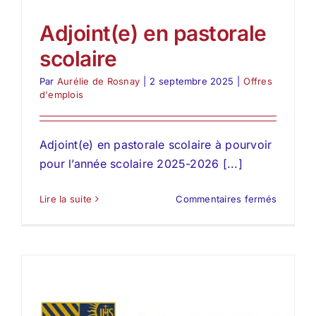
d’établi
Adjoint(e) en pastorale
coordina
(rentrée
scolaire
2026)
Par
Aurélie de Rosnay
|
2 septembre 2025
|
Offres
d'emplois
Adjoint(e) en pastorale scolaire à pourvoir
pour l’année scolaire 2025-2026 [...]
sur
Lire la suite
Commentaires fermés
Adjoint(
en
pastoral
scolaire