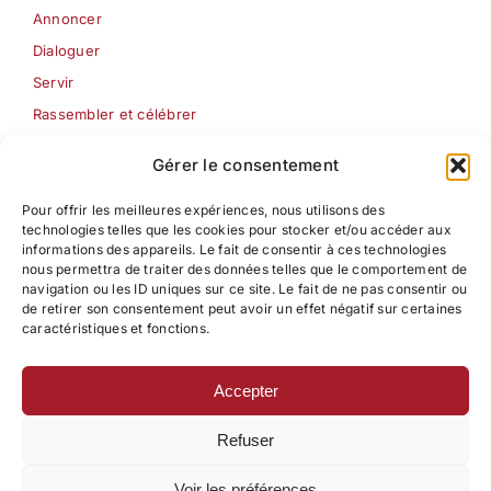
Annoncer
Dialoguer
Servir
Rassembler et célébrer
Les Semaines jésuites
Gérer le consentement
Pour offrir les meilleures expériences, nous utilisons des
Formation
technologies telles que les cookies pour stocker et/ou accéder aux
Pédagogie ignatienne
informations des appareils. Le fait de consentir à ces technologies
nous permettra de traiter des données telles que le comportement de
Centre d’étude Pédagogique – Ignatien
navigation ou les ID uniques sur ce site. Le fait de ne pas consentir ou
Formation à la pastorale
de retirer son consentement peut avoir un effet négatif sur certaines
caractéristiques et fonctions.
Accepter
Contact
Refuser
Mentions légales
Politique de confidentialité
Voir les préférences