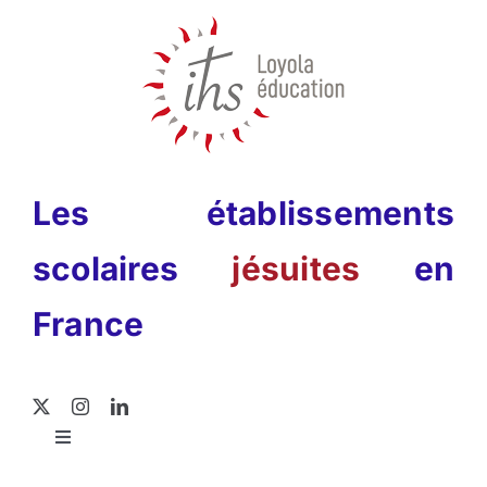
Passer
au
contenu
Les établissements
scolaires
jésuites
en
France
Toggle
Navigation
Rechercher: