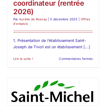
coordinateur (rentrée
2026)
Par
Aurélie de Rosnay
|
5 décembre 2025
|
Offres
d'emplois
1. Présentation de l’établissement Saint-
Joseph de Tivoli est un établissement [...]
sur
Lire la suite
Commentaires fermés
Saint-
Joseph
de
Tivoli
(Bordea
recrute
son
(sa)
chef