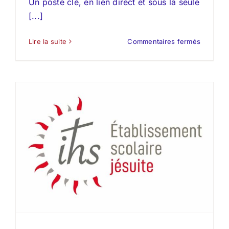
Un poste clé, en lien direct et sous la seule
[...]
sur
Lire la suite
Commentaires fermés
La
Provide
Amiens
recrute
son/sa
Respons
de
Vie
Scolaire